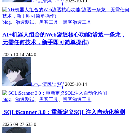
Lᵒᵛᵉᵧₒᵤ清风°ꦿ⁵²º᭄
2025-10-19
blog
、
渗透测试
、
黑客工具
、
黑客渗透工具
AI+机器人组合的Web渗透核心功能(渗透一条龙，
无需任何技术，新手即可简单操作)
2025-10-14
744
0
Lᵒᵛᵉᵧₒᵤ清风°ꦿ⁵²º᭄
2025-10-14
blog
、
渗透测试
、
黑客工具
、
黑客渗透工具
​SQLiScanner 3.0：重新定义SQL注入自动化检测
2025-09-27
633
0