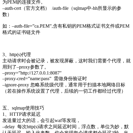
为PEM的连接文件。
–auth-cert（官方文档） /auth-file（sqlmap中-hh所显示的参
数）
如：–auth-file=”ca.PEM”,含有私钥的PEM格式证书文件或PEM
格式的证书链文件
3、http(s)代理
主动请求时会被记录，被发现屏蔽，这时我们需要个代理，就
用到了–proxy参数了。
–proxy=”http://127.0.0.1:8087″
–proxy-cred=”name:pass” 需做身份验证时
–ignore-proxy 忽略系统级代理，通常用于扫描本地网络目标
（若在操作系统设置了代理，后续的一切工作都经过代理）
五、sqlmap使用技巧
1、HTTP请求延迟
发送量过大的话，会引起waf等发现，
–delay 每次http(s)请求之间延迟时间，浮点数，单位为妙，默
认无延迟，输入此参数，你会发现每个请求都会延迟3秒，当