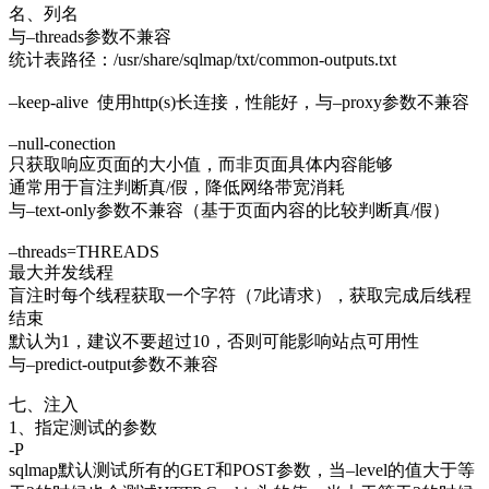
名、列名
与–threads参数不兼容
统计表路径：/usr/share/sqlmap/txt/common-outputs.txt
–keep-alive 使用http(s)长连接，性能好，与–proxy参数不兼容
–null-conection
只获取响应页面的大小值，而非页面具体内容能够
通常用于盲注判断真/假，降低网络带宽消耗
与–text-only参数不兼容（基于页面内容的比较判断真/假）
–threads=THREADS
最大并发线程
盲注时每个线程获取一个字符（7此请求），获取完成后线程
结束
默认为1，建议不要超过10，否则可能影响站点可用性
与–predict-output参数不兼容
七、注入
1、指定测试的参数
-P
sqlmap默认测试所有的GET和POST参数，当–level的值大于等