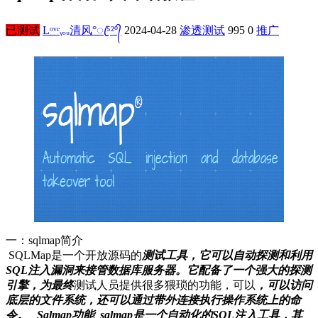
已测试
Lᵒᵛᵉᵧₒᵤ清风°ꦿ⁵²º᭄
2024-04-28
渗透测试
995
0
推广
一：sqlmap简介
SQLMap是一个开放源码的
测试工具，它可以自动探测和利用
SQL注入漏洞来接管数据库服务器。它配备了一个强大的探测
引擎，为最终
测试人员提供很多猥琐的功能，可以
，可以访问
底层的文件系统，还可以通过带外连接执行操作系统上的命
令。 Sqlmap功能 sqlmap是一个自动化的SQL注入工具，其