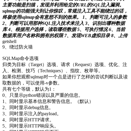
主要功能是扫描，发现并利用给定的URL的SQL注入漏洞。
sqlmap的功能强大到让你惊叹，常规注入工具不能绕过的话，
终极使用sqlmap会有意想不到的效果。 1、判断可注入的参数
2、判断可以用那种SQL注入技术来注入 3、识别出哪种数据
库 4、根据用户选择，读取哪些数据 5、可执行情况 6、当前
数据库用户名称和拥有的权限 7、发现WEB虚拟目录 8、上传
getshell
9、绕过防火墙
SQLMap命令选项
归类为目标（Target）选项、请求（Request）选项、优化、注
入、检测、技巧（Techniques）、指纹、枚举等。
如果你想观察sqlmap对一个点是进行了怎样的尝试判断以及读
取数据的，可以使用-v参数。
共有七个等级，默认为1：
0、只显示python错误以及严重的信息。
1、同时显示基本信息和警告信息。（默认）
2、同时显示debug信息。
3、同时显示注入的payload。
4、同时显示HTTP请求。
5、同时显示HTTP响应头。