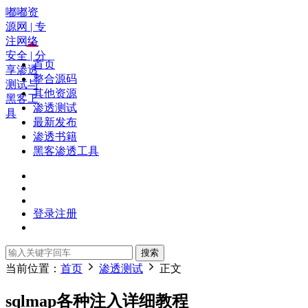
嘟嘟资
源网 | 专
注网络
安全 | 分
首页
享渗透
整合源码
测试与
其他资源
黑客工
渗透测试
具
最新发布
渗透书籍
黑客渗透工具
登录
注册
搜索
当前位置：
首页
渗透测试
正文
sqlmap各种注入详细教程