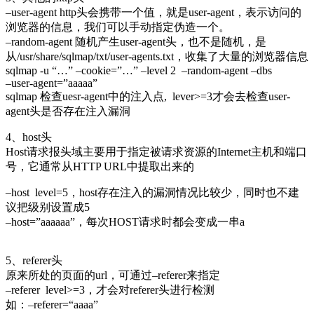
–user-agent http头会携带一个值，就是user-agent，表示访问的
浏览器的信息，我们可以手动指定伪造一个。
–random-agent 随机产生user-agent头，也不是随机，是
从/usr/share/sqlmap/txt/user-agents.txt，收集了大量的浏览器信息
sqlmap -u “…” –cookie=”…” –level 2 –random-agent –dbs
–user-agent=”aaaaa”
sqlmap 检查uesr-agent中的注入点, lever>=3才会去检查user-
agent头是否存在注入漏洞
4、host头
Host请求报头域主要用于指定被请求资源的Internet主机和端口
号，它通常从HTTP URL中提取出来的
–host level=5，host存在注入的漏洞情况比较少，同时也不建
议把级别设置成5
–host=”aaaaaa”，每次HOST请求时都会变成一串a
5、referer头
原来所处的页面的url，可通过–referer来指定
–referer level>=3，才会对referer头进行检测
如：–referer=“aaaa”