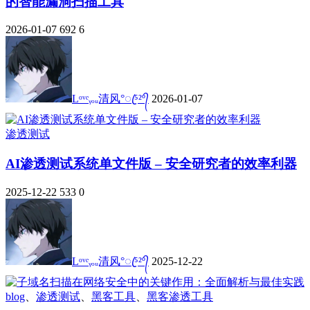
的智能漏洞扫描工具
2026-01-07
692
6
Lᵒᵛᵉᵧₒᵤ清风°ꦿ⁵²º᭄
2026-01-07
渗透测试
AI渗透测试系统单文件版 – 安全研究者的效率利器
2025-12-22
533
0
Lᵒᵛᵉᵧₒᵤ清风°ꦿ⁵²º᭄
2025-12-22
blog
、
渗透测试
、
黑客工具
、
黑客渗透工具