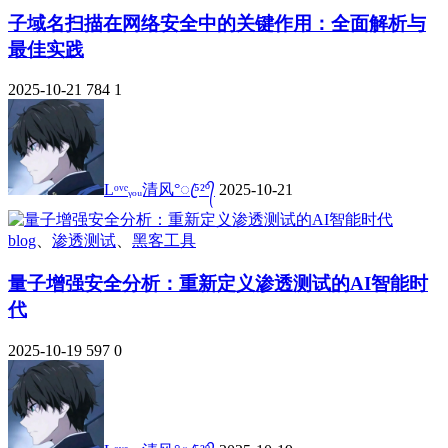
子域名扫描在网络安全中的关键作用：全面解析与
最佳实践
2025-10-21
784
1
Lᵒᵛᵉᵧₒᵤ清风°ꦿ⁵²º᭄
2025-10-21
blog
、
渗透测试
、
黑客工具
量子增强安全分析：重新定义渗透测试的AI智能时
代
2025-10-19
597
0