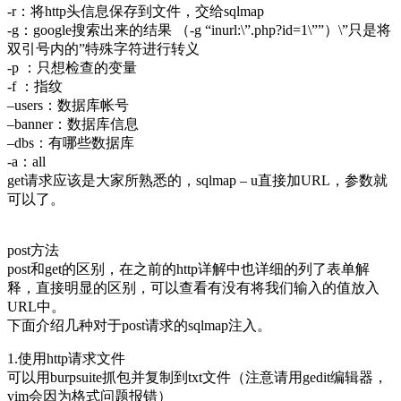
-r：将http头信息保存到文件，交给sqlmap
-g：google搜索出来的结果 （-g “inurl:\”.php?id=1\””）\”只是将
双引号内的”特殊字符进行转义
-p ：只想检查的变量
-f ：指纹
–users：数据库帐号
–banner：数据库信息
–dbs：有哪些数据库
-a：all
get请求应该是大家所熟悉的，sqlmap – u直接加URL，参数就
可以了。
post方法
post和get的区别，在之前的http详解中也详细的列了表单解
释，直接明显的区别，可以查看有没有将我们输入的值放入
URL中。
下面介绍几种对于post请求的sqlmap注入。
1.使用http请求文件
可以用burpsuite抓包并复制到txt文件（注意请用gedit编辑器，
vim会因为格式问题报错）